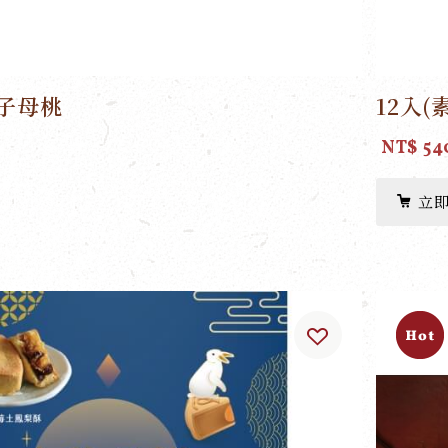
吋子母桃
12入
NT$ 54
立