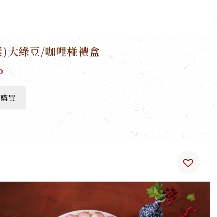
(素)大綠豆/咖哩椪禮盒
0
即購買