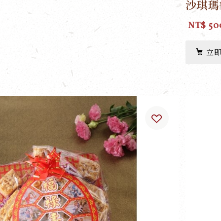
沙琪瑪
NT$ 50
立