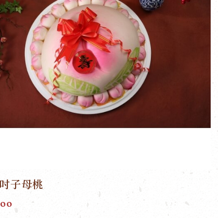
8吋子母桃
500