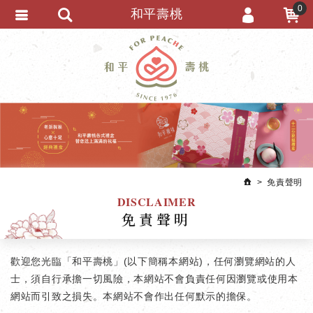
0
和平壽桃
會員登入
繁體中文
會員註冊
忘記密碼
訂單查詢
追蹤清單
匯款通知
免責聲明
DISCLAIMER
免責聲明
歡迎您光臨「和平壽桃」(以下簡稱本網站)，任何瀏覽網站的人
士，須自行承擔一切風險，本網站不會負責任何因瀏覽或使用本
網站而引致之損失。本網站不會作出任何默示的擔保。