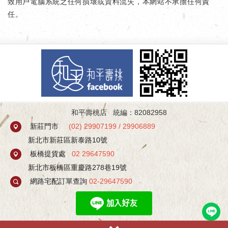
致用戶電腦系統之任何損壞或資料流失，本網站不承擔任何責
任。
和平壽桃店 統編：82082958
新莊門市
(
02) 29907199
/
29906889
新北市新莊區新泰路10號
板橋提貨處
02 29647590
新北市板橋區重慶路278巷19號
網路宅配訂單查詢
02-29647590
加入line好友有不定期優惠活動！