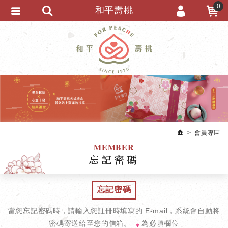
0
和平壽桃
會員登入
繁體中文
會員註冊
忘記密碼
訂單查詢
追蹤清單
匯款通知
會員專區
MEMBER
忘記密碼
忘記密碼
當您忘記密碼時，請輸入您註冊時填寫的 E-mail，系統會自動將
密碼寄送給至您的信箱。
為必填欄位
＊