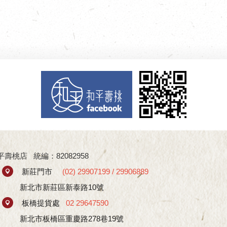
桃店 統編：82082958
新莊門市
(
02) 29907199
/
29906889
新北市新莊區新泰路10號
板橋提貨處
02 29647590
新北市板橋區重慶路278巷19號