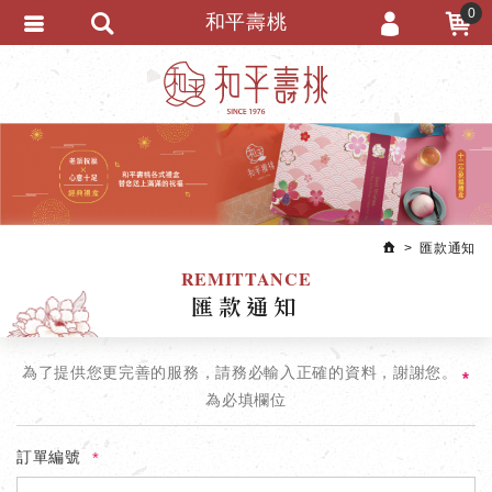
0
和平壽桃
會員登入
繁體中文
會員註冊
忘記密碼
訂單查詢
追蹤清單
匯款通知
匯款通知
REMITTANCE
匯款通知
為了提供您更完善的服務，請務必輸入正確的資料，謝謝您。
*
為必填欄位
訂單編號