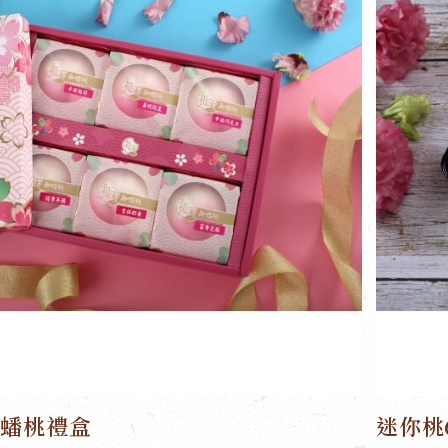
御蟠桃禮盒
迷你桃