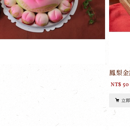
鳳梨金
NT$ 50
立