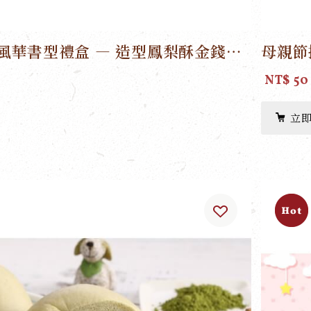
「新莊廟街」風華書型禮盒 — 造型鳳梨酥金錢龜與平安桃
母親節
NT$ 50
立