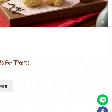
錢龜/平安桃
即購買