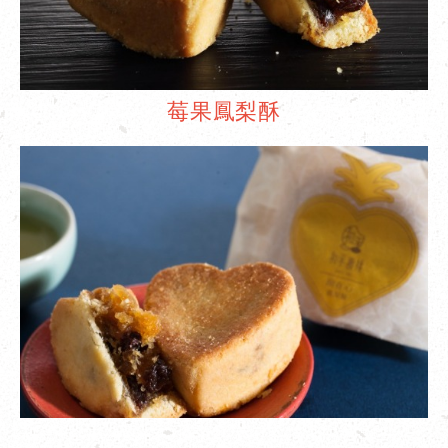
莓果鳳梨酥