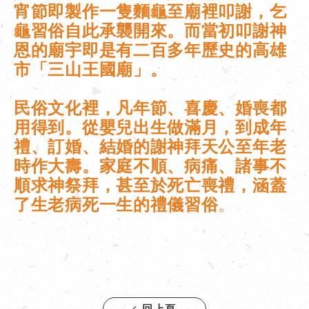
宵節即製作一隻麵龜至廟裡叩謝，乞
龜習俗自此承襲開來。而當初叩謝神
恩的廟宇即是有二百多年歷史的高雄
市「三山王國廟」。
民俗文化裡，凡年節、喜慶、婚喪都
用得到。從嬰兒出生做滿月，到成年
禮、訂婚、結婚的謝神拜天公至年老
時作大壽。家庭不順、病痛、諸事不
順求神祭拜，甚至於死亡喪禮，涵蓋
了生老病死一生的禮儀習俗
。