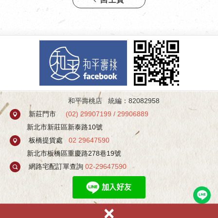
回上頁
和平壽桃店 統編：82082958
新莊門市
(
02) 29907199
/
29906889
新北市新莊區新泰路10號
板橋提貨處
02 29647590
新北市板橋區重慶路278巷19號
網路宅配訂單查詢
02-29647590
×
加入line好友有不定期優惠活動！