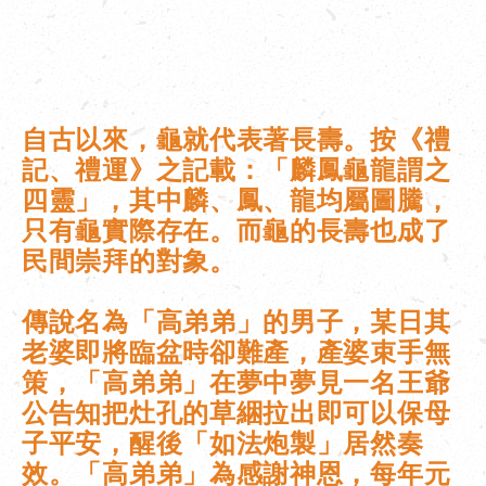
自古以來，龜就代表著長壽。按《禮
記、禮運》之記載：「麟鳳龜龍謂之
四靈」，其中麟、鳳、龍均屬圖騰，
只有龜實際存在。而龜的長壽也成了
民間崇拜的對象。
傳說名為「高弟弟」的男子，某日其
老婆即將臨盆時卻難產，產婆束手無
策，「高弟弟」在夢中夢見一名王爺
公告知把灶孔的草綑拉出即可以保母
子平安，醒後「如法炮製」居然奏
效。「高弟弟」為感謝神恩，每年元