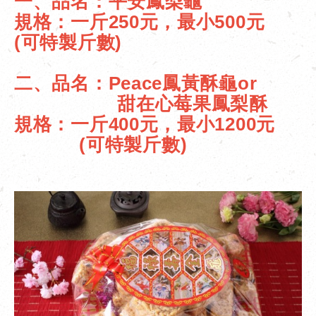
一、品名：平安鳳梨龜
規格：
一斤250元，最小500元
(可特製斤數)
二、品名：Peace鳳黃酥龜or
甜在心莓果鳳梨酥
規格：一斤400元，最小1200元
(可特製斤數)