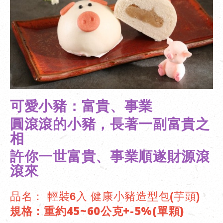
可愛小豬：富貴、事業
圓滾滾的小豬，長著一副富貴之
相
許你一世富貴、事業順遂財源滾
滾來
品名： 輕裝6入 健康小豬造型包(芋頭)
規格：重約45~60公克+-5%(單顆)