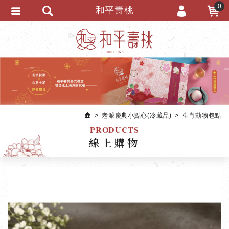
0
和平壽桃
會員登入
繁體中文
會員註冊
忘記密碼
訂單查詢
追蹤清單
老派慶典小點心(冷藏品)
生肖動物包點
匯款通知
PRODUCTS
線上購物