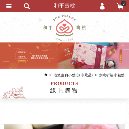
0
和平壽桃
會員登入
繁體中文
會員註冊
忘記密碼
訂單查詢
追蹤清單
匯款通知
老派慶典小點心(冷藏品)
創意祈福小包點
PRODUCTS
線上購物