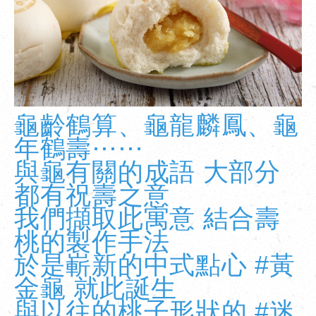
龜齡鶴算、龜龍麟鳳、龜
年鶴壽⋯⋯
與龜有關的成語 大部分
都有祝壽之意
我們擷取此寓意 結合壽
桃的製作手法
於是嶄新的中式點心 #黃
金龜 就此誕生
與以往的桃子形狀的
#迷