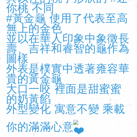
你桃
不同
#黃金龜
使用了代表至高
無上的金色
並以在華人印象中象徵長
壽、吉祥和睿智的龜作為
圖樣
外表是樸實中透著雍容華
貴的黃金龜
大口一咬 裡面是甜蜜蜜
的奶黃餡
外型變化 寓意不變 乘載
你的滿滿心意