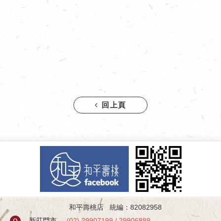
回上頁
和平壽桃店 統編：82082958
新莊門市
(
02) 29907199
/
29906889