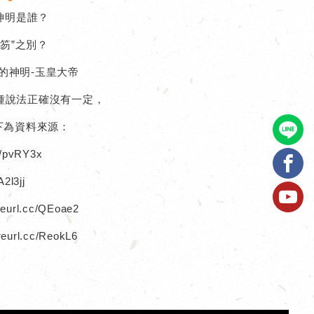
神明是誰？
”笏”之別？
的神明-玉皇大帝
種說法正確沒有一定，
下為資料來源：
c/pvRY3x
A2l3jj
url.cc/QEoae2
l.cc/ReokL6