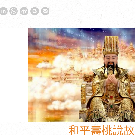
W
S
h
i
a
n
t
a
s
W
A
e
p
i
p
b
o
和平壽桃說故