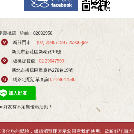
桃店 統編：82082958
新莊門市
(
02) 29907199
/
29906889
新北市新莊區新泰路10號
板橋提貨處
02 29647590
新北市板橋區重慶路278巷19號
網路宅配訂單查詢
02-29647590
ine好友有不定期優惠活動！
Copyright © 和平
資訊來優化您的體驗，繼續瀏覽即表示您同意我們使用。欲瞭解詳細