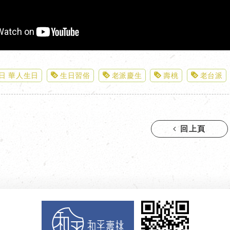
日 華人生日
生日習俗
老派慶生
壽桃
老台派
回上頁